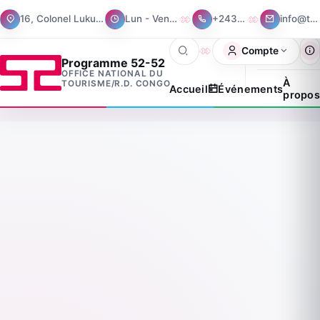
16, Colonel Lukusa, Gombe, Kinshasa
Lun - Ven : 08:30 - 15:30
+243 973 524 123
info@tourismerdc.cd
Compte
Programme 52-52
OFFICE NATIONAL DU
À
TOURISME/R.D. CONGO
Accueil
Événements
propos